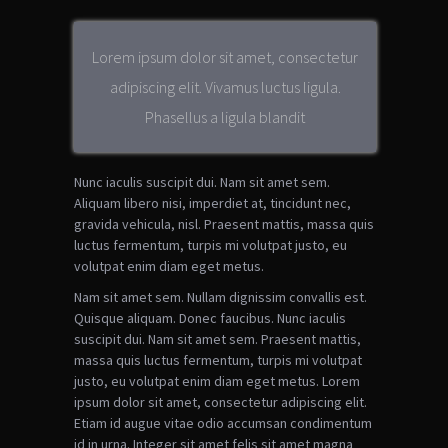
Lorem ipsum dolor sit amet, consectetur
adipiscing elit. Vivamus luctus ligula.
Phasellus a ligula blandit
Nunc iaculis suscipit dui. Nam sit amet sem.
Aliquam libero nisi, imperdiet at, tincidunt nec,
gravida vehicula, nisl. Praesent mattis, massa quis
luctus fermentum, turpis mi volutpat justo, eu
volutpat enim diam eget metus.
Nam sit amet sem. Nullam dignissim convallis est.
Quisque aliquam. Donec faucibus. Nunc iaculis
suscipit dui. Nam sit amet sem. Praesent mattis,
massa quis luctus fermentum, turpis mi volutpat
justo, eu volutpat enim diam eget metus. Lorem
ipsum dolor sit amet, consectetur adipiscing elit.
Etiam id augue vitae odio accumsan condimentum
id in urna. Integer sit amet felis sit amet magna