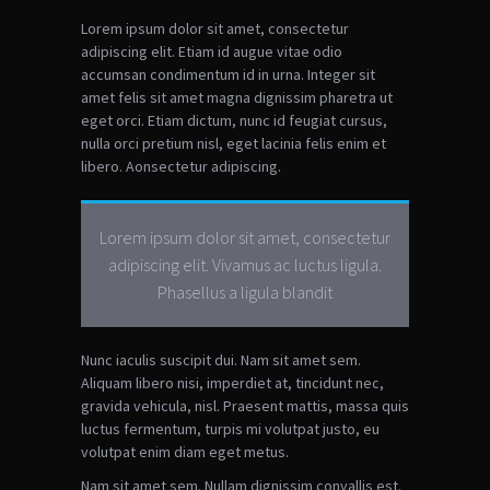
Lorem ipsum dolor sit amet, consectetur
adipiscing elit. Etiam id augue vitae odio
accumsan condimentum id in urna. Integer sit
amet felis sit amet magna dignissim pharetra ut
eget orci. Etiam dictum, nunc id feugiat cursus,
nulla orci pretium nisl, eget lacinia felis enim et
libero.
Aonsectetur adipiscing.
Lorem ipsum dolor sit amet, consectetur
adipiscing elit. Vivamus ac luctus ligula.
Phasellus a ligula blandit
Nunc iaculis suscipit dui. Nam sit amet sem.
Aliquam libero nisi, imperdiet at, tincidunt nec,
gravida vehicula, nisl. Praesent mattis, massa quis
luctus fermentum, turpis mi volutpat justo, eu
volutpat enim diam eget metus.
Nam sit amet sem. Nullam dignissim convallis est.