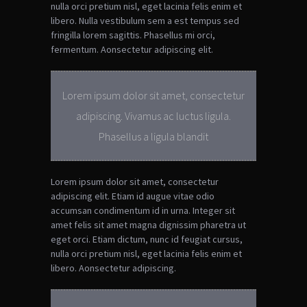
nulla orci pretium nisl, eget lacinia felis enim et
libero. Nulla vestibulum sem a est tempus sed
fringilla lorem sagittis. Phasellus mi orci,
fermentum.
Aonsectetur adipiscing elit.
Lorem ipsum dolor sit amet, consectetur
adipiscing. Vivamus ac luctus ligula.
Phasellus a ligula blandit
Lorem ipsum dolor sit amet, consectetur
adipiscing elit. Etiam id augue vitae odio
accumsan condimentum id in urna. Integer sit
amet felis sit amet magna dignissim pharetra ut
eget orci. Etiam dictum, nunc id feugiat cursus,
nulla orci pretium nisl, eget lacinia felis enim et
libero.
Aonsectetur adipiscing.