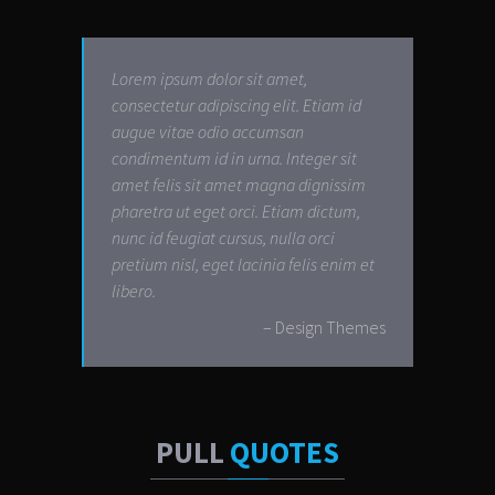
Lorem ipsum dolor sit amet,
consectetur adipiscing elit. Etiam id
augue vitae odio accumsan
condimentum id in urna. Integer sit
amet felis sit amet magna dignissim
pharetra ut eget orci. Etiam dictum,
nunc id feugiat cursus, nulla orci
pretium nisl, eget lacinia felis enim et
libero.
– Design Themes
PULL
QUOTES