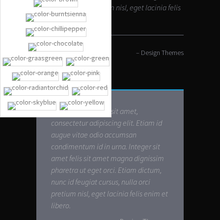
cursus, nulla orci pretium nisl, eget lacinia felis
enim et libero.
– Design Themes
Lorem ipsum dolor sit amet,
consectetur adipiscing elit. Etiam id
augue vitae odio accumsan
condimentum id in urna. Integer sit
amet felis sit amet magna dignissim
pharetra ut eget orci. Etiam dictum,
nunc id feugiat cursus, nulla orci
pretium nisl, eget lacinia felis enim et
libero.