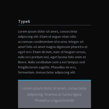
Type6
Lorem ipsum dolor sit amet, consectetur
adipiscing elit. Etiam id augue vitae odio
accumsan condimentum id in urna. Integer sit
amet felis sit amet magna dignissim pharetra ut
eget orci. Etiam dictum, nunc id feugiat cursus,
nulla orci pretium nisl, eget lacinia felis enim et
libero. Nulla vestibulum sem a est tempus sed
fringilla lorem sagittis. Phasellus mi orci,
fermentum.
Aonsectetur adipiscing elit.
Lorem ipsum dolor sit amet, consectetur
adipiscing. Vivamus ac luctus ligula.
Phasellus a ligula blandit