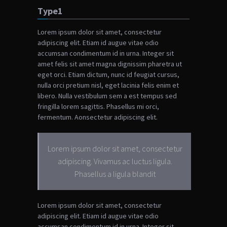
Type1
Lorem ipsum dolor sit amet, consectetur
adipiscing elit. Etiam id augue vitae odio
accumsan condimentum id in urna. Integer sit
amet felis sit amet magna dignissim pharetra ut
eget orci. Etiam dictum, nunc id feugiat cursus,
nulla orci pretium nisl, eget lacinia felis enim et
libero. Nulla vestibulum sem a est tempus sed
fringilla lorem sagittis. Phasellus mi orci,
fermentum.
Aonsectetur adipiscing elit.
Lorem ipsum dolor sit amet, consectetur
adipiscing. Vivamus ac luctus ligula.
Phasellus a ligula blandit
Lorem ipsum dolor sit amet, consectetur
adipiscing elit. Etiam id augue vitae odio
accumsan condimentum id in urna. Integer sit