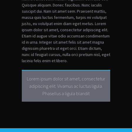
Quisque aliquam. Donec faucibus. Nunc iaculis
suscipit dui. Nam sit amet sem. Praesent mattis,
massa quis luctus fermentum, turpis mi volutpat
justo, eu volutpat enim diam eget metus. Lorem
ipsum dolor sit amet, consectetur adipiscing elit.
Etiam id augue vitae odio accumsan condimentum
id in urna. Integer sit amet felis sit amet magna
dignissim pharetra ut eget orci. Etiam dictum,
nunc id feugiat cursus, nulla orci pretium nisl, eget
lacinia felis enim et libero.
Lorem ipsum dolor sit amet, consectetur
adipiscing elit. Vivamus ac luctus ligula.
Phasellus a ligula blandit