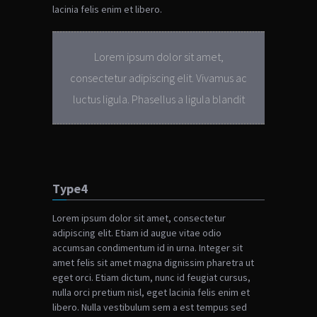
lacinia felis enim et libero.
Lorem ipsum dolor sit amet,
consectetur adipiscing elit. Vivamus ac
luctus ligula. Phasellus a ligula blandit
Type4
Lorem ipsum dolor sit amet, consectetur
adipiscing elit. Etiam id augue vitae odio
accumsan condimentum id in urna. Integer sit
amet felis sit amet magna dignissim pharetra ut
eget orci. Etiam dictum, nunc id feugiat cursus,
nulla orci pretium nisl, eget lacinia felis enim et
libero. Nulla vestibulum sem a est tempus sed