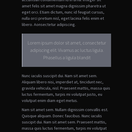
amet felis sit amet magna dignissim pharetra ut
eget orci. Etiam dictum, nunc id feugiat cursus,
nulla orci pretium nisl, eget lacinia felis enim et
libero. Aonsectetur adipiscing.
Lorem ipsum dolor sit amet, consectetur
adipiscing elit. Vivamus ac luctus ligula.
Phasellus a ligula blandit
Nunc iaculis suscipit dui. Nam sit amet sem.
Aliquam libero nisi, imperdiet at, tincidunt nec,
gravida vehicula, nisl. Praesent mattis, massa quis
luctus fermentum, turpis mi volutpat justo, eu
volutpat enim diam eget metus.
Nam sit amet sem. Nullam dignissim convallis est.
Quisque aliquam. Donec faucibus. Nunc iaculis
suscipit dui. Nam sit amet sem. Praesent mattis,
massa quis luctus fermentum, turpis mi volutpat