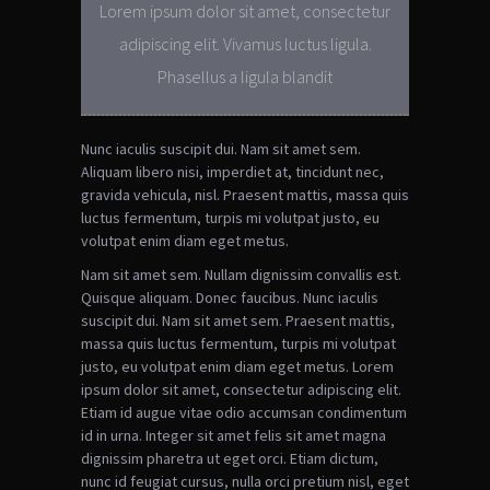
Lorem ipsum dolor sit amet, consectetur
adipiscing elit. Vivamus luctus ligula.
Phasellus a ligula blandit
Nunc iaculis suscipit dui. Nam sit amet sem.
Aliquam libero nisi, imperdiet at, tincidunt nec,
gravida vehicula, nisl. Praesent mattis, massa quis
luctus fermentum, turpis mi volutpat justo, eu
volutpat enim diam eget metus.
Nam sit amet sem. Nullam dignissim convallis est.
Quisque aliquam. Donec faucibus. Nunc iaculis
suscipit dui. Nam sit amet sem. Praesent mattis,
massa quis luctus fermentum, turpis mi volutpat
justo, eu volutpat enim diam eget metus. Lorem
ipsum dolor sit amet, consectetur adipiscing elit.
Etiam id augue vitae odio accumsan condimentum
id in urna. Integer sit amet felis sit amet magna
dignissim pharetra ut eget orci. Etiam dictum,
nunc id feugiat cursus, nulla orci pretium nisl, eget